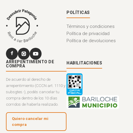
POLÍTICAS
Términos y condiciones
Política de privacidad
Política de devoluciones
ARREPENTIMIENTO DE
HABILITACIONES
COMPRA
De acuerdo al derecho de
arrepentimiento (CCCN art. 1110 y
subsgtes.-), podés cancelar tu
compra dentro de los 10 días
corridos de haberla realizado.
Quiero cancelar mi
compra